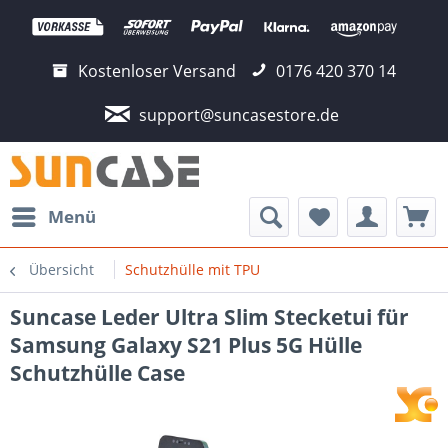
Kostenloser Versand
0176 420 370 14
support@suncasestore.de
Menü
Übersicht
Schutzhülle mit TPU
Suncase Leder Ultra Slim Stecketui für
Samsung Galaxy S21 Plus 5G Hülle
Schutzhülle Case