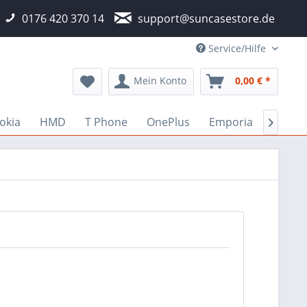
0176 420 370 14
support@suncasestore.de
Service/Hilfe
Mein Konto
0,00 € *
okia
HMD
T Phone
OnePlus
Emporia
Fairp
