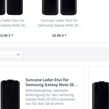
 Leder Etui für
Suncase Leder Etui für
alaxy Note 20...
Samsung Galaxy Note 20...
23,90 € *
25,90 € *
Suncase Leder Etui für
Samsung Galaxy Note 20...
Millimetergenau Spezielle
Anfertigung für das Samsung
Galaxy Note 20 Ultra (passend
nur für das Gerät ohne
zusätzlichen Schutz, z.B. Bumper