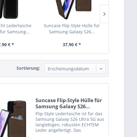
cht Ledertasche
Suncase Flip-Style Hülle für
Suncase Echt
 für Samsung...
Samsung Galaxy S26...
Samsung G
,90 € *
37,90 € *
27,
Sortierung:
Suncase Flip-Style Hülle für
Samsung Galaxy S26...
Flip-Style Ledertasche ist für das
Samsung Galaxy S26 Ultra 5G aus
langlebigen, robusten ECHTEM
Leder angefertigt. Das
Innenmaterial ist aus weichem