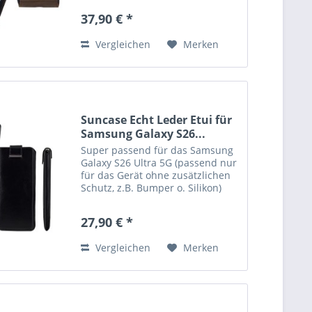
Mikrofaser hergestellt und reinigt
37,90 € *
das Display. Die hochwertige
robuste polycarbonat...
Vergleichen
Merken
Suncase Echt Leder Etui für
Samsung Galaxy S26...
Super passend für das Samsung
Galaxy S26 Ultra 5G (passend nur
für das Gerät ohne zusätzlichen
Schutz, z.B. Bumper o. Silikon)
Echtes Leder, handverarbeitete
Nähte und kräftige Farben
27,90 € *
verleihen der Tasche eine lange
Haltbarkeit. Die...
Vergleichen
Merken