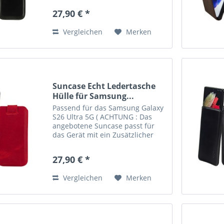
Case/Bumper/Backcover)
27,90 € *
Innenmaße: ca. 168 x 86 x 16 mm
Echtes Leder, handverarbeitete
Vergleichen
Merken
Nähte und...
Suncase Echt Ledertasche
Hülle für Samsung...
Passend für das Samsung Galaxy
S26 Ultra 5G ( ACHTUNG : Das
angebotene Suncase passt für
das Gerät mit ein Zusätzlicher
dickeres Silikon
Case/Bumper/Backcover)
27,90 € *
Innenmaße: ca. 168 x 82 x 12 mm
Echtes Leder, handverarbeitete
Vergleichen
Merken
Nähte und...