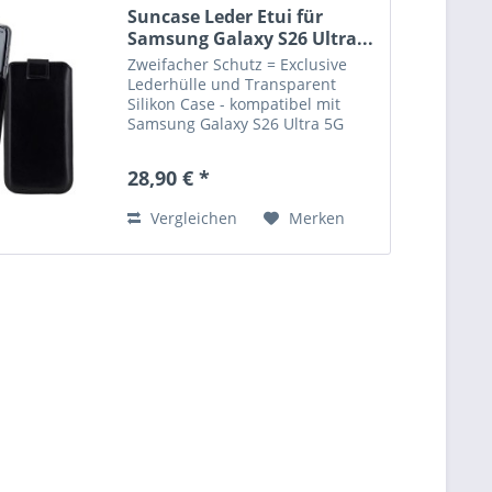
Suncase Leder Etui für
Samsung Galaxy S26 Ultra...
Zweifacher Schutz = Exclusive
Lederhülle und Transparent
Silikon Case - kompatibel mit
Samsung Galaxy S26 Ultra 5G
Bitte beachten Sie : Etui in
grösserer Ausführung. NUR mit
28,90 € *
einem zusätzlichem Bumper oder
Silikon Case verwendbar....
Vergleichen
Merken