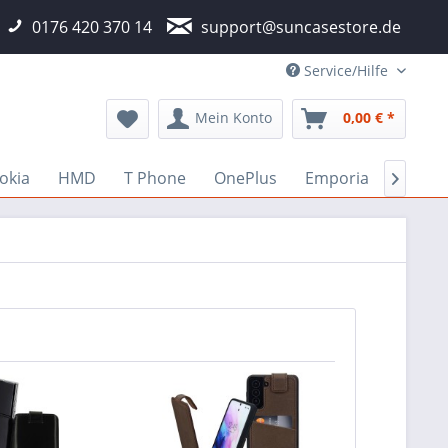
0176 420 370 14
support@suncasestore.de
Service/Hilfe
Mein Konto
0,00 € *
okia
HMD
T Phone
OnePlus
Emporia
Fairp
