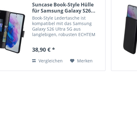
Suncase Book-Style Hülle
für Samsung Galaxy S26...
Book-Style Ledertasche ist
kompatibel mit das Samsung
Galaxy S26 Ultra 5G aus
langlebigen, robusten ECHTEM
Leder angefertigt. Der
Magnetverschluß lässt sich ganz
38,90 € *
einfach öffnen und schließen.
Durch die Verwendung einer
Vergleichen
Merken
flexiblen,...