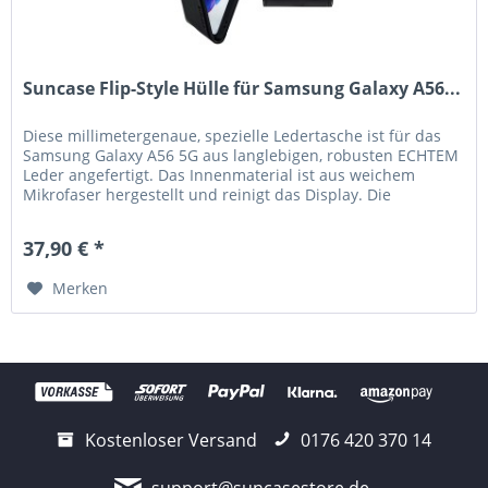
Suncase Flip-Style Hülle für Samsung Galaxy A56...
Diese millimetergenaue, spezielle Ledertasche ist für das
Samsung Galaxy A56 5G aus langlebigen, robusten ECHTEM
Leder angefertigt. Das Innenmaterial ist aus weichem
Mikrofaser hergestellt und reinigt das Display. Die
hochwertige robuste...
37,90 € *
Merken
Kostenloser Versand
0176 420 370 14
support@suncasestore.de