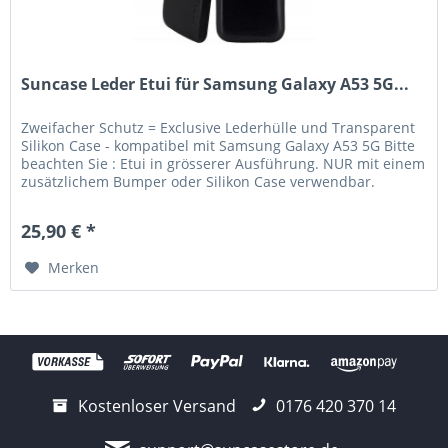
Suncase Leder Etui für Samsung Galaxy A53 5G...
Zweifacher Schutz = Exclusive Lederhülle und Transparent
Silikon Case - kompatibel mit Samsung Galaxy A53 5G Bitte
beachten Sie : Etui in grösserer Ausführung. NUR mit einem
zusätzlichem Bumper oder Silikon Case verwendbar.
Lieferumfang:...
25,90 € *
Merken
Kostenloser Versand
0176 420 370 14