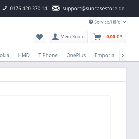
0176 420 370 14
support@suncasestore.de
Service/Hilfe
Mein Konto
0,00 € *
okia
HMD
T Phone
OnePlus
Emporia
Fairp
