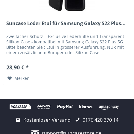
Suncase Leder Etui für Samsung Galaxy S22 Plus...
Zweifacher Schutz = Exclusive Lederhülle und Transparent
Silikon Case - kompatibel mit Samsung Galaxy S22 Plus 5G
Bitte beachten Sie : Etui in grösserer Ausführung. NUR mit
einem zusätzlichem Bumper oder Silikon Case
verwendbar....
28,90 € *
Merken
Kostenloser Versand
0176 420 370 14
support@suncasestore.de