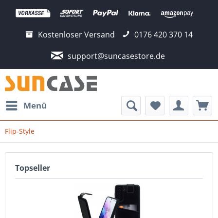
Kostenloser Versand
0176 420 370 14
support@suncasestore.de
Menü
Flip-Style
Topseller