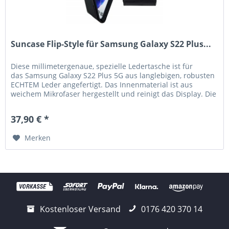
Suncase Flip-Style für Samsung Galaxy S22 Plus...
Diese millimetergenaue, spezielle Ledertasche ist für
das Samsung Galaxy S22 Plus 5G aus langlebigen, robusten
ECHTEM Leder angefertigt. Das Innenmaterial ist aus
weichem Mikrofaser hergestellt und reinigt das Display. Die
hochwertige...
37,90 € *
Merken
Kostenloser Versand
0176 420 370 14