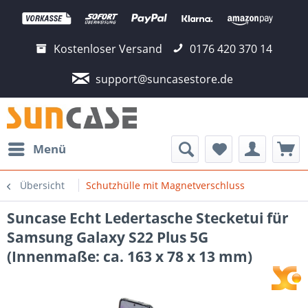
Kostenloser Versand
0176 420 370 14
support@suncasestore.de
Menü
Übersicht
Schutzhülle mit Magnetverschluss
Suncase Echt Ledertasche Stecketui für
Samsung Galaxy S22 Plus 5G
(Innenmaße: ca. 163 x 78 x 13 mm)