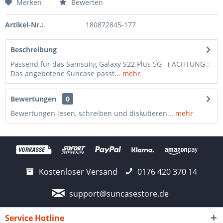
Merken
Bewerten
Artikel-Nr.:
180872845-177
Beschreibung
Passend für das Samsung Galaxy S22 Plus 5G ( ACHTUNG :
Das angebotene Suncase passt...
mehr
Bewertungen
0
Bewertungen lesen, schreiben und diskutieren...
mehr
Kostenloser Versand
0176 420 370 14
support@suncasestore.de
Service Hotline