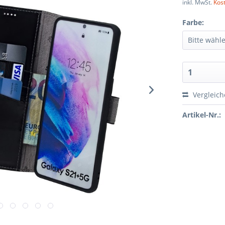
inkl. MwSt.
Kos
Farbe:
Vergleic
Artikel-Nr.: