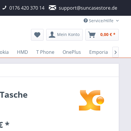
0176 420 370 14
support@suncasestore.de
Service/Hilfe
Mein Konto
0,00 € *
okia
HMD
T Phone
OnePlus
Emporia
Fairp

 Tasche
€ *