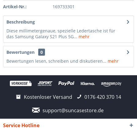
Artikel-Nr.:
169733301
Beschreibung
Diese millimetergenaue, spezielle Ledertasche ist für
das Samsung Galaxy S21 Plus 5G...
mehr
Bewertungen
0
Bewertungen lesen, schreiben und diskutieren...
mehr
Kostenloser Versand
0176 420 370 14
support@suncasestore.de
Service Hotline