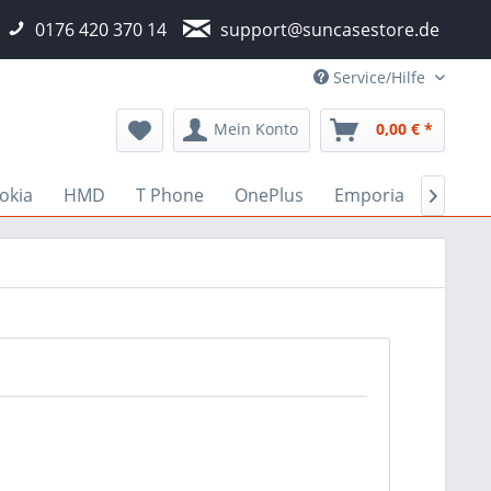
0176 420 370 14
support@suncasestore.de
Service/Hilfe
Mein Konto
0,00 € *
okia
HMD
T Phone
OnePlus
Emporia
Fairp
