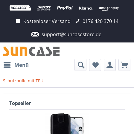
Kostenloser Versand
0176 420 370 14
support@suncasestore.de
Menü
Schutzhülle mit TPU
Topseller