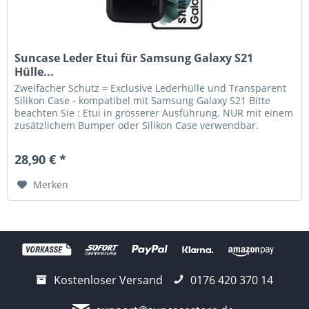
Suncase Leder Etui für Samsung Galaxy S21
Hülle...
Zweifacher Schutz = Exclusive Lederhülle und Transparent
Silikon Case - kompatibel mit Samsung Galaxy S21 Bitte
beachten Sie : Etui in grösserer Ausführung. NUR mit einem
zusätzlichem Bumper oder Silikon Case verwendbar.
Lieferumfang:...
28,90 € *
Merken
Kostenloser Versand
0176 420 370 14