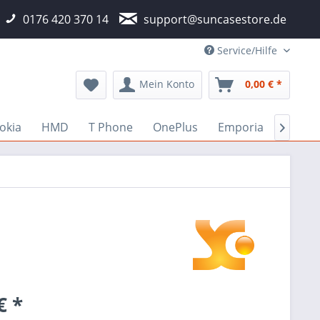
0176 420 370 14
support@suncasestore.de
Service/Hilfe
Mein Konto
0,00 € *
okia
HMD
T Phone
OnePlus
Emporia
Fairp

€ *