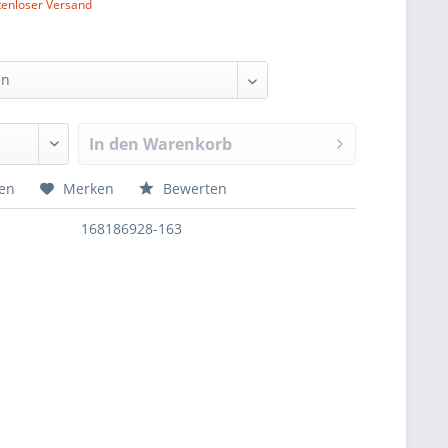
tenloser Versand
In den
Warenkorb
hen
Merken
Bewerten
168186928-163