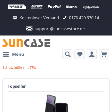
Kostenloser Versand
0176 420 370 14
support@suncasestore.de
Menü
Schutzhülle mit TPU
Topseller