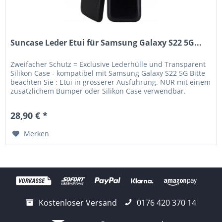
Suncase Leder Etui für Samsung Galaxy S22 5G...
Zweifacher Schutz = Exclusive Lederhülle und Transparent
Silikon Case - kompatibel mit Samsung Galaxy S22 5G Bitte
beachten Sie : Etui in grösserer Ausführung. NUR mit einem
zusätzlichem Bumper oder Silikon Case verwendbar.
Lieferumfang:...
28,90 € *
Merken
Kostenloser Versand
0176 420 370 14