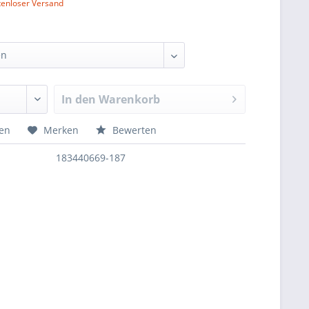
tenloser Versand
In den
Warenkorb
hen
Merken
Bewerten
183440669-187