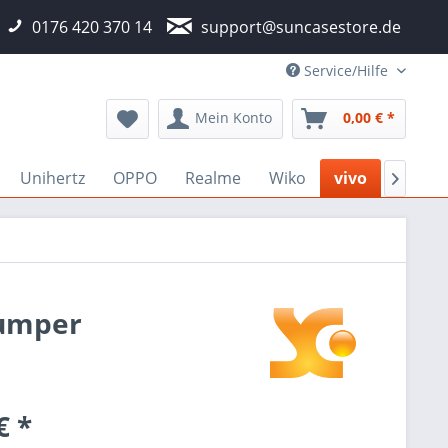
0176 420 370 14
support@suncasestore.de
Service/Hilfe
Mein Konto
0,00 € *
Unihertz
OPPO
Realme
Wiko
vivo
Micros

Bumper
€ *