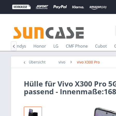
ioren Handys
Honor
LG
CMF Phone
Cubot

Übersicht
vivo
vivo X300 Pro
Hülle für Vivo X300 Pro 
passend - Innenmaße:16