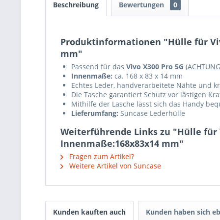
Beschreibung
Bewertungen
0
Produktinformationen "Hülle für Vi
mm"
Passend für das
Vivo X300 Pro 5G
(
ACHTUN
Innenmaße:
ca. 168 x 83 x 14 mm
Echtes Leder, handverarbeitete Nähte und krä
Die Tasche garantiert Schutz vor lästigen K
Mithilfe der Lasche lässt sich das Handy b
Lieferumfang:
Suncase Lederhülle
Weiterführende Links zu "Hülle für
Innenmaße:168x83x14 mm"
Fragen zum Artikel?
Weitere Artikel von Suncase
Kunden kauften auch
Kunden haben sich eb