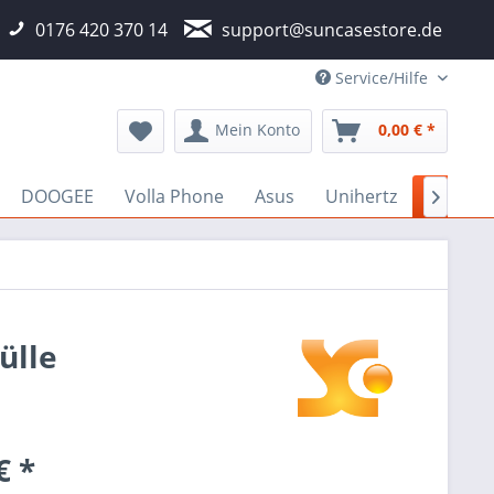
0176 420 370 14
support@suncasestore.de
Service/Hilfe
Mein Konto
0,00 € *
DOOGEE
Volla Phone
Asus
Unihertz
OPPO

ülle
€ *