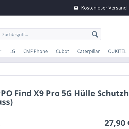
Kostenloser Versand
r
LG
CMF Phone
Cubot
Caterpillar
OUKITEL
PPO Find X9 Pro 5G Hülle Schutzh
ss)
27,90 