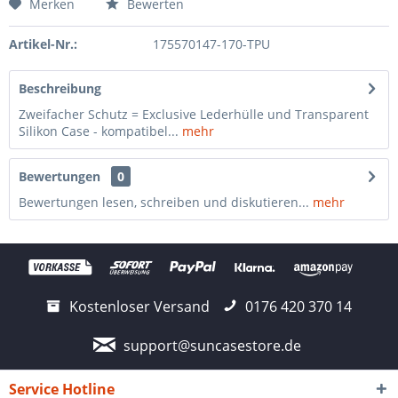
Merken
Bewerten
Artikel-Nr.:
175570147-170-TPU
Beschreibung
Zweifacher Schutz = Exclusive Lederhülle und Transparent
Silikon Case - kompatibel...
mehr
Bewertungen
0
Bewertungen lesen, schreiben und diskutieren...
mehr
Kostenloser Versand
0176 420 370 14
support@suncasestore.de
Service Hotline