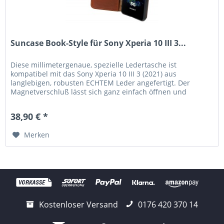
Suncase Book-Style für Sony Xperia 10 III 3...
Diese millimetergenaue, spezielle Ledertasche ist
kompatibel mit das Sony Xperia 10 III 3 (2021) aus
langlebigen, robusten ECHTEM Leder angefertigt. Der
Magnetverschluß lässt sich ganz einfach öffnen und
schließen. Durch die Verwendung...
38,90 € *
Merken
Kostenloser Versand
0176 420 370 14