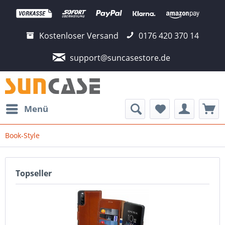
Kostenloser Versand
0176 420 370 14
support@suncasestore.de
Menü
Book-Style
Topseller