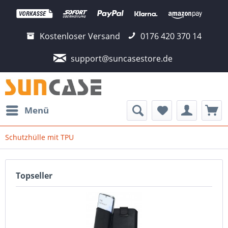
Kostenloser Versand
0176 420 370 14
support@suncasestore.de
Menü
Schutzhülle mit TPU
Topseller