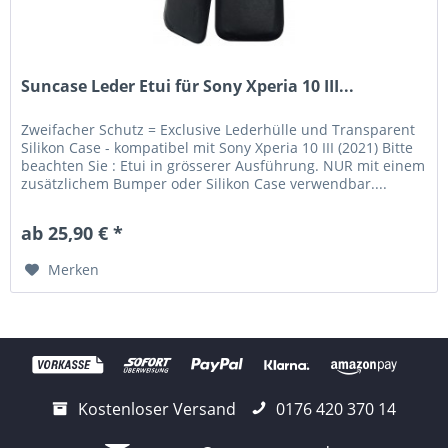
Suncase Leder Etui für Sony Xperia 10 III...
Zweifacher Schutz = Exclusive Lederhülle und Transparent
Silikon Case - kompatibel mit Sony Xperia 10 III (2021) Bitte
beachten Sie : Etui in grösserer Ausführung. NUR mit einem
zusätzlichem Bumper oder Silikon Case verwendbar....
ab 25,90 € *
Merken
Kostenloser Versand
0176 420 370 14