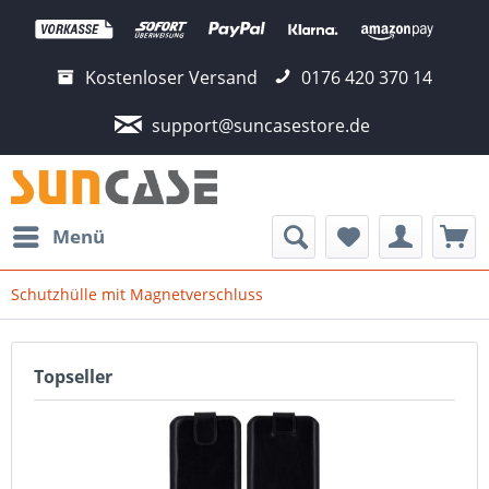
Kostenloser Versand
0176 420 370 14
support@suncasestore.de
Menü
Schutzhülle mit Magnetverschluss
Topseller