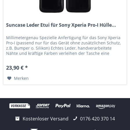
Suncase Leder Etui für Sony Xperia Pro-I Hülle...
Millimetergenau Spezielle Anfertigung für das Sony Xperia
Pro-I (passend nur für das Gerät ohne zusätzlichen Schutz,
z.B. Bumper o. Silikon) Echtes Leder, handverarbeitete
Nähte und kräftige Farben verleihen der Tasche eine
lange...
23,90 € *
Merken
Kostenloser Versand
0176 420 370 14