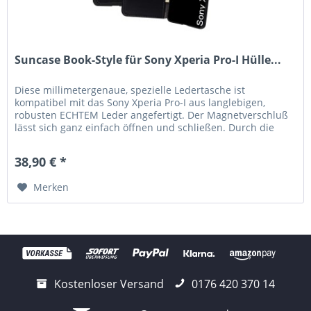
Suncase Book-Style für Sony Xperia Pro-I Hülle...
Diese millimetergenaue, spezielle Ledertasche ist
kompatibel mit das Sony Xperia Pro-I aus langlebigen,
robusten ECHTEM Leder angefertigt. Der Magnetverschluß
lässt sich ganz einfach öffnen und schließen. Durch die
Verwendung einer...
38,90 € *
Merken
Kostenloser Versand
0176 420 370 14