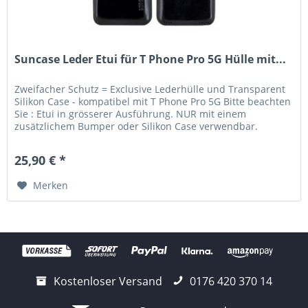
Suncase Leder Etui für T Phone Pro 5G Hülle mit...
Zweifacher Schutz = Exclusive Lederhülle und Transparent
Silikon Case - kompatibel mit T Phone Pro 5G Bitte beachten
Sie : Etui in grösserer Ausführung. NUR mit einem
zusätzlichem Bumper oder Silikon Case verwendbar.
Lieferumfang:...
25,90 € *
Merken
Kostenloser Versand
0176 420 370 14