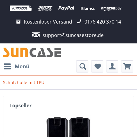
Kostenloser Versand
0176 420 370 14
support@suncasestore.de
Menü
Schutzhülle mit TPU
Topseller