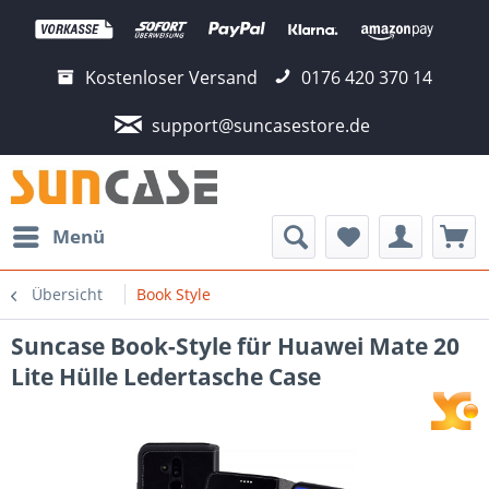
Kostenloser Versand
0176 420 370 14
support@suncasestore.de
Menü
Übersicht
Book Style
Suncase Book-Style für Huawei Mate 20
Lite Hülle Ledertasche Case