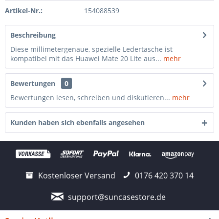
Artikel-Nr.:
154088539
Beschreibung
Diese millimetergenaue, spezielle Ledertasche ist
kompatibel mit das Huawei Mate 20 Lite aus...
mehr
Bewertungen
0
Bewertungen lesen, schreiben und diskutieren...
mehr
Kunden haben sich ebenfalls angesehen
Kostenloser Versand
0176 420 370 14
support@suncasestore.de