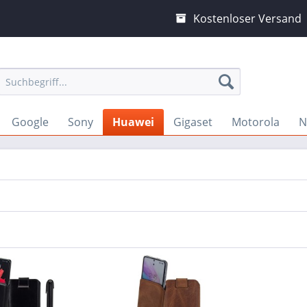
Kostenloser Versand
Google
Sony
Huawei
Gigaset
Motorola
N