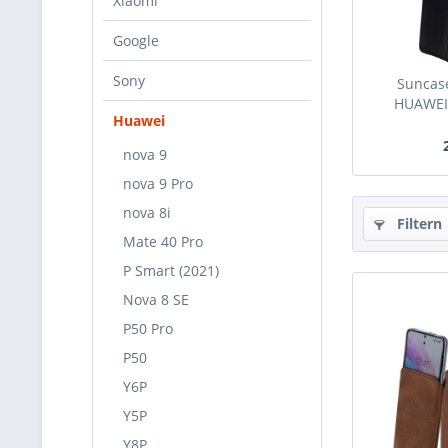
Xiaomi
Google
Sony
Suncase
HUAWEI 
Huawei
nova 9
nova 9 Pro
nova 8i
Filtern
Mate 40 Pro
P Smart (2021)
Nova 8 SE
P50 Pro
P50
Y6P
Y5P
Y8P