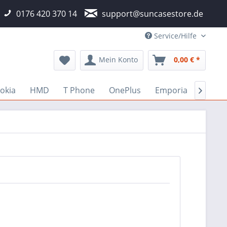
0176 420 370 14
support@suncasestore.de
Service/Hilfe
Mein Konto
0,00 € *
okia
HMD
T Phone
OnePlus
Emporia
Fairp
