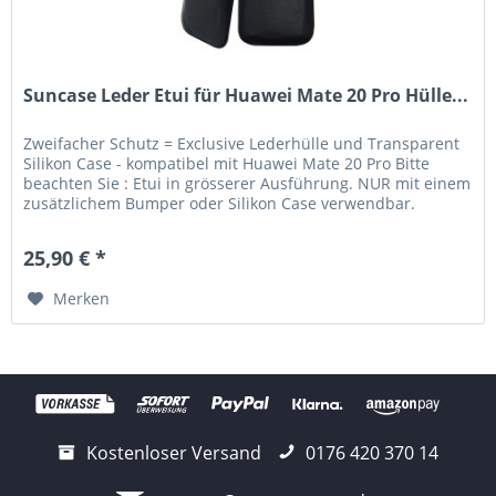
Suncase Leder Etui für Huawei Mate 20 Pro Hülle...
Zweifacher Schutz = Exclusive Lederhülle und Transparent
Silikon Case - kompatibel mit Huawei Mate 20 Pro Bitte
beachten Sie : Etui in grösserer Ausführung. NUR mit einem
zusätzlichem Bumper oder Silikon Case verwendbar.
Lieferumfang:...
25,90 € *
Merken
Kostenloser Versand
0176 420 370 14