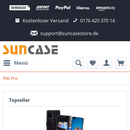
Kostenloser Versand
0176 420 370 14
support@suncasestore.de
Menü
P40 Pro
Topseller