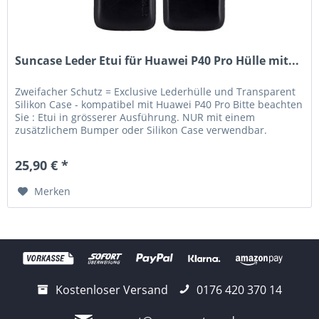
Suncase Leder Etui für Huawei P40 Pro Hülle mit...
Zweifacher Schutz = Exclusive Lederhülle und Transparent
Silikon Case - kompatibel mit Huawei P40 Pro Bitte beachten
Sie : Etui in grösserer Ausführung. NUR mit einem
zusätzlichem Bumper oder Silikon Case verwendbar.
Lieferumfang:...
25,90 € *
Merken
Kostenloser Versand
0176 420 370 14