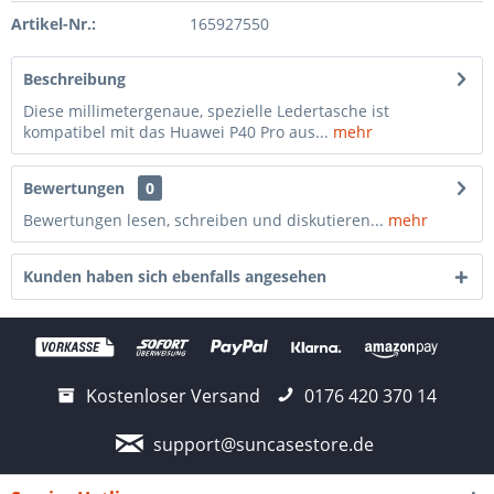
Artikel-Nr.:
165927550
Beschreibung
Diese millimetergenaue, spezielle Ledertasche ist
kompatibel mit das Huawei P40 Pro aus...
mehr
Bewertungen
0
Bewertungen lesen, schreiben und diskutieren...
mehr
Kunden haben sich ebenfalls angesehen
Kostenloser Versand
0176 420 370 14
support@suncasestore.de