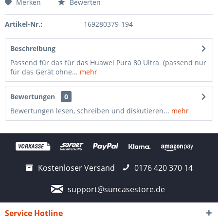
Merken
Bewerten
Artikel-Nr.:
169280379-194
Beschreibung
Passend für das für das Huawei Pura 80 Ultra (passend nur
für das Gerät ohne...
mehr
Bewertungen
0
Bewertungen lesen, schreiben und diskutieren...
mehr
Kostenloser Versand
0176 420 370 14
support@suncasestore.de
Service Hotline