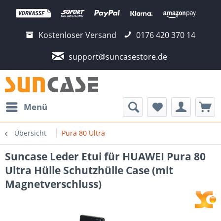
Kostenloser Versand
0176 420 370 14
support@suncasestore.de
Menü
Übersicht
Pura 80 Ultra
Suncase Leder Etui für HUAWEI Pura 80
Ultra Hülle Schutzhülle Case (mit
Magnetverschluss)