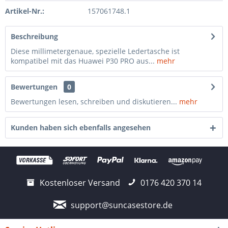
Artikel-Nr.:
157061748.1
Beschreibung
Diese millimetergenaue, spezielle Ledertasche ist
kompatibel mit das Huawei P30 PRO aus...
mehr
Bewertungen
0
Bewertungen lesen, schreiben und diskutieren...
mehr
Kunden haben sich ebenfalls angesehen
Kostenloser Versand
0176 420 370 14
support@suncasestore.de