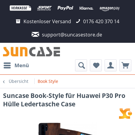
Kostenloser Versand
0176 420 370 14
support@suncasestore.de
Menü
Übersicht
Book Style
Suncase Book-Style für Huawei P30 Pro
Hülle Ledertasche Case