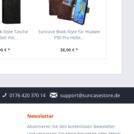
-Style Tasche
Suncase Book-Style für Huawei
bel mit...
P30 Pro Hülle...
90 € *
38,90 € *
0176 420 370 14
support@suncasestore.de
Newsletter
Abonnieren Sie den kostenlosen Newsletter
und verpassen Sie keine Neuigkeit oder Aktion