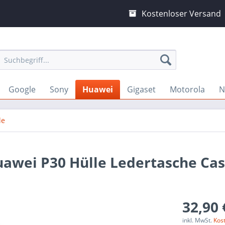
Kostenloser Versand
Google
Sony
Huawei
Gigaset
Motorola
N
le
uawei P30 Hülle Ledertasche Ca
32,90 
inkl. MwSt.
Kos