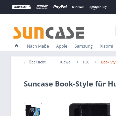
Nach Maße
Apple
Samsung
Xiaomi
Übersicht
Huawei
P30
Book Sty
Suncase Book-Style für H