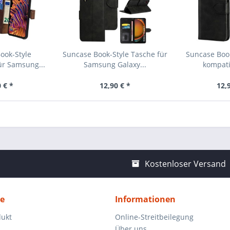
ook-Style
Suncase Book-Style Tasche für
Suncase Book
ür Samsung...
Samsung Galaxy...
kompati
 € *
12,90 € *
12,
Kostenloser Versand
ce
Informationen
dukt
Online-Streitbeilegung
Über uns