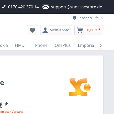
0176 420 370 14
support@suncasestore.de
Service/Hilfe
Mein Konto
0,00 € *
okia
HMD
T Phone
OnePlus
Emporia
Fairp

se
€ *
tenloser Versand