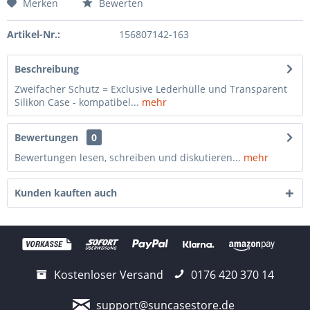
Merken
Bewerten
Artikel-Nr.:
156807142-163
Beschreibung
Zweifacher Schutz = Exclusive Lederhülle und Transparent
Silikon Case - kompatibel...
mehr
Bewertungen
0
Bewertungen lesen, schreiben und diskutieren...
mehr
Kunden kauften auch
Kostenloser Versand
0176 420 370 14
support@suncasestore.de