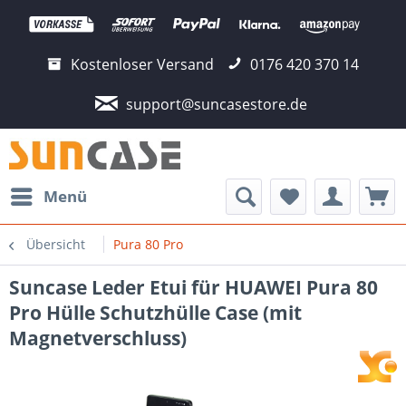
Kostenloser Versand
0176 420 370 14
support@suncasestore.de
Menü
Übersicht
Pura 80 Pro
Suncase Leder Etui für HUAWEI Pura 80
Pro Hülle Schutzhülle Case (mit
Magnetverschluss)