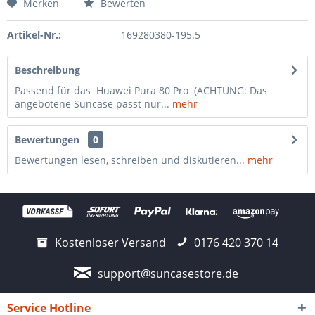
Merken
Bewerten
Artikel-Nr.:
169280380-195.5
Beschreibung
Passend für das Huawei Pura 80 Pro (ACHTUNG: Das
angebotene Suncase passt nur...
mehr
Bewertungen
0
Bewertungen lesen, schreiben und diskutieren...
mehr
Kostenloser Versand
0176 420 370 14
support@suncasestore.de
Service Hotline