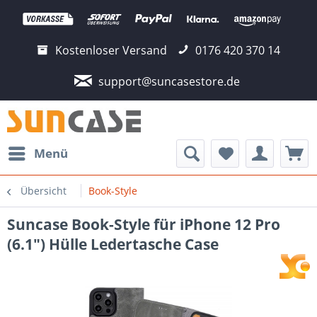
Kostenloser Versand
0176 420 370 14
support@suncasestore.de
Menü
Übersicht
Book-Style
Suncase Book-Style für iPhone 12 Pro
(6.1") Hülle Ledertasche Case