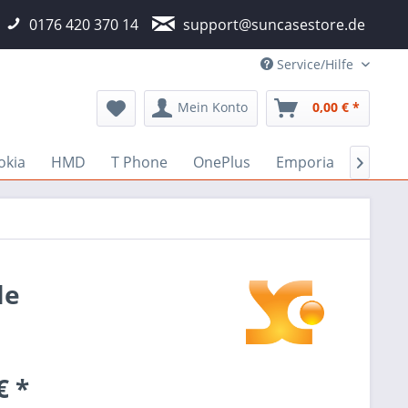
0176 420 370 14
support@suncasestore.de
Service/Hilfe
Mein Konto
0,00 € *
okia
HMD
T Phone
OnePlus
Emporia
Fairph

le
€ *