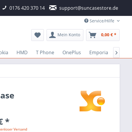
0176 420 370 14
support@suncasestore.de
Service/Hilfe
Mein Konto
0,00 € *
okia
HMD
T Phone
OnePlus
Emporia
Fairph

Case
€ *
tenloser Versand