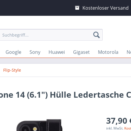
Kostenloser Versand
Google
Sony
Huawei
Gigaset
Motorola
N
Flip-Style
hone 14 (6.1") Hülle Ledertasche 
37,90 
inkl. MwSt.
Kos