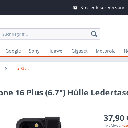
Kostenloser Versand
Google
Sony
Huawei
Gigaset
Motorola
N
Flip-Style
hone 16 Plus (6.7") Hülle Lederta
37,90 
inkl. MwSt.
Kos