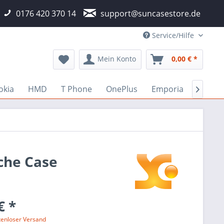
0176 420 370 14
support@suncasestore.de
Service/Hilfe
Mein Konto
0,00 € *
okia
HMD
T Phone
OnePlus
Emporia
Fairph

sche Case
€ *
tenloser Versand