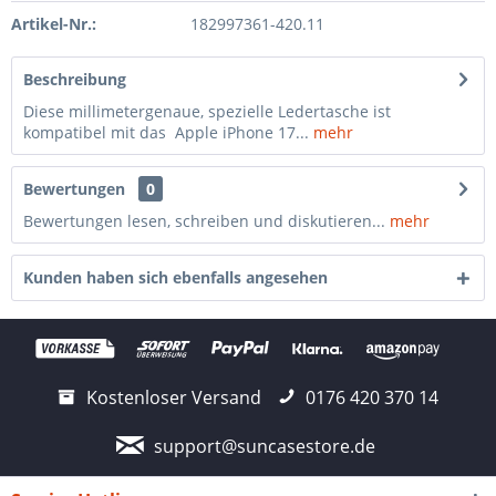
Artikel-Nr.:
182997361-420.11
Beschreibung
Diese millimetergenaue, spezielle Ledertasche ist
kompatibel mit das Apple iPhone 17...
mehr
Bewertungen
0
Bewertungen lesen, schreiben und diskutieren...
mehr
Kunden haben sich ebenfalls angesehen
Kostenloser Versand
0176 420 370 14
support@suncasestore.de