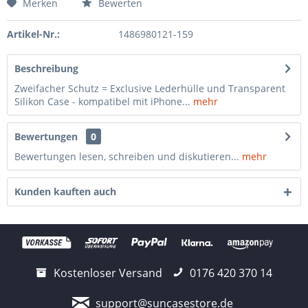
Merken
Bewerten
Artikel-Nr.:
1486980121-159
Beschreibung
Zweifacher Schutz = Exclusive Lederhülle und Transparent
Silikon Case - kompatibel mit iPhone...
mehr
Bewertungen
0
Bewertungen lesen, schreiben und diskutieren...
mehr
Kunden kauften auch
Kostenloser Versand
0176 420 370 14
support@suncasestore.de