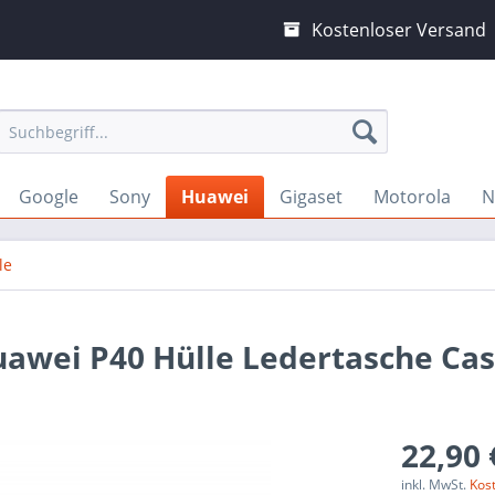
Kostenloser Versand
Google
Sony
Huawei
Gigaset
Motorola
N
le
uawei P40 Hülle Ledertasche Ca
22,90 
inkl. MwSt.
Kos