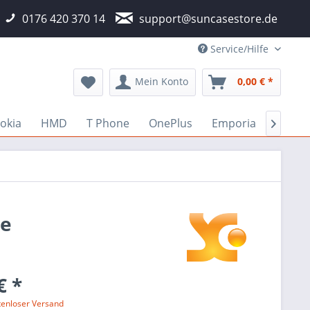
0176 420 370 14
support@suncasestore.de
Service/Hilfe
Mein Konto
0,00 € *
okia
HMD
T Phone
OnePlus
Emporia
Fairp

se
€ *
tenloser Versand