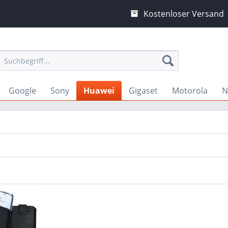
Kostenloser Versand
Google
Sony
Huawei
Gigaset
Motorola
N