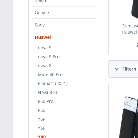
Xiaomi
Google
Sony
Suncase
Huawei 
Huawei
nova 9
nova 9 Pro
nova 8i
Filtern
Mate 40 Pro
P Smart (2021)
Nova 8 SE
P50 Pro
P50
Y6P
Y5P
Y8P