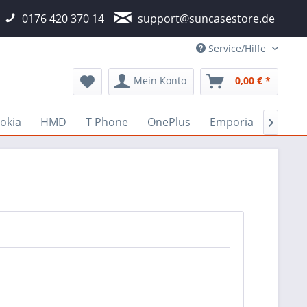
0176 420 370 14
support@suncasestore.de
Service/Hilfe
Mein Konto
0,00 € *
okia
HMD
T Phone
OnePlus
Emporia
Fairp
