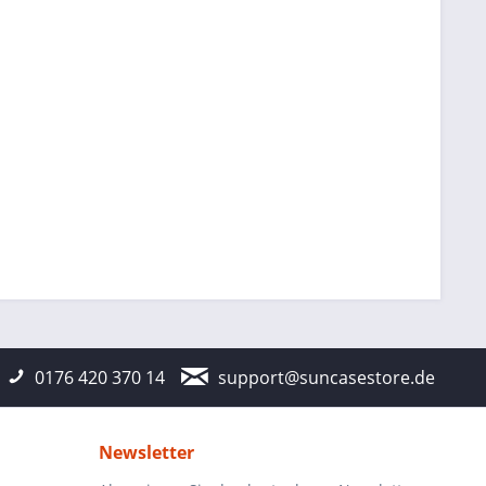
0176 420 370 14
support@suncasestore.de
Newsletter