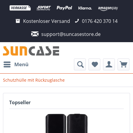
Kostenloser Versand
0176 420 370 14
support@suncasestore.de
Menü
Schutzhülle mit Rückzuglasche
Topseller