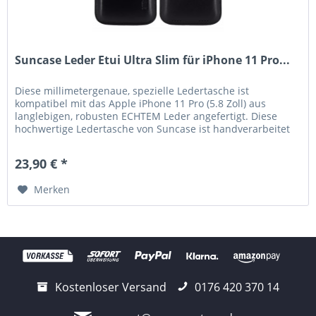
Suncase Leder Etui Ultra Slim für iPhone 11 Pro...
Diese millimetergenaue, spezielle Ledertasche ist
kompatibel mit das Apple iPhone 11 Pro (5.8 Zoll) aus
langlebigen, robusten ECHTEM Leder angefertigt. Diese
hochwertige Ledertasche von Suncase ist handverarbeitet
und auf die Maße des...
23,90 € *
Merken
Kostenloser Versand
0176 420 370 14