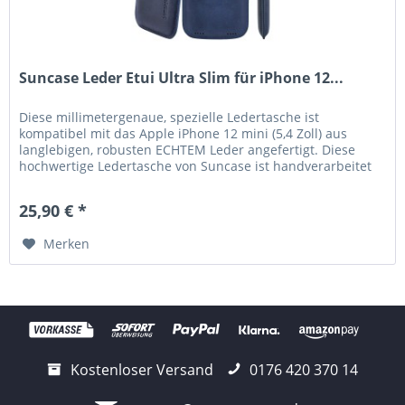
Suncase Leder Etui Ultra Slim für iPhone 12...
Diese millimetergenaue, spezielle Ledertasche ist
kompatibel mit das Apple iPhone 12 mini (5,4 Zoll) aus
langlebigen, robusten ECHTEM Leder angefertigt. Diese
hochwertige Ledertasche von Suncase ist handverarbeitet
und auf die Maße des...
25,90 € *
Merken
Kostenloser Versand
0176 420 370 14