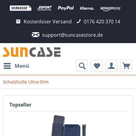
Kostenloser Versand
0176 420 370 14
support@suncasestore.de
Menü
Schutzhülle Ultra-Slim
Topseller