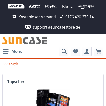
Kostenloser Versand
0176 420 370 14
support@suncasestore.de
Menü
Book-Style
Topseller