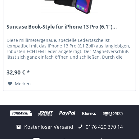
Suncase Book-Style für iPhone 13 Pro (6.1")...
Diese millimetergenaue, spezielle Ledertasche ist
kompatibel mit das iPhone 13 Pro (6,1 Zoll) aus langlebigen,
robusten ECHTEM Leder angefertigt. Der Magnetverschluß
lässt sich ganz einfach öffnen und schließen. Durch die
Verwendung...
32,90 € *
Merken
Kostenloser Versand
0176 420 370 14