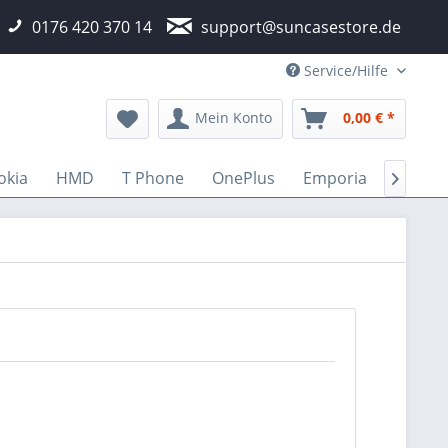
0176 420 370 14
support@suncasestore.de
Service/Hilfe
Mein Konto
0,00 € *
okia
HMD
T Phone
OnePlus
Emporia
Fairph
