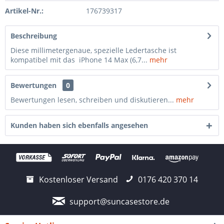
Artikel-Nr.:
176739317
Beschreibung
Diese millimetergenaue, spezielle Ledertasche ist
kompatibel mit das iPhone 14 Max (6,7...
mehr
Bewertungen
0
Bewertungen lesen, schreiben und diskutieren...
mehr
Kunden haben sich ebenfalls angesehen
Kostenloser Versand
0176 420 370 14
support@suncasestore.de