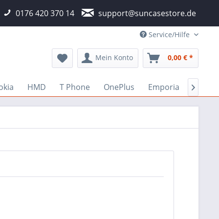
0176 420 370 14
support@suncasestore.de
Service/Hilfe
Mein Konto
0,00 € *
okia
HMD
T Phone
OnePlus
Emporia
Fairph
