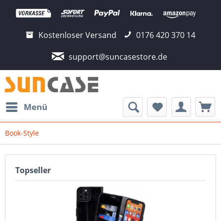
Kostenloser Versand
0176 420 370 14
support@suncasestore.de
Menü
Book-Style
Topseller