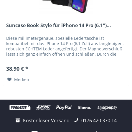
Suncase Book-Style für iPhone 14 Pro (6.1")...
Diese millimetergenaue, spezielle Ledertasche ist
kompatibel mit das iPhone 14 Pro (6,1 Zoll) aus langlebigen,
robusten ECHTEM Leder angefertigt. Der Magnetverschluß
lässt sich ganz einfach öffnen und schließen. Durch die
Verwendung...
38,90 € *
Merken
Kostenloser Versand
0176 420 370 14