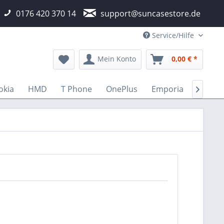
0176 420 370 14
support@suncasestore.de
Service/Hilfe
Mein Konto
0,00 € *
okia
HMD
T Phone
OnePlus
Emporia
Fairph
